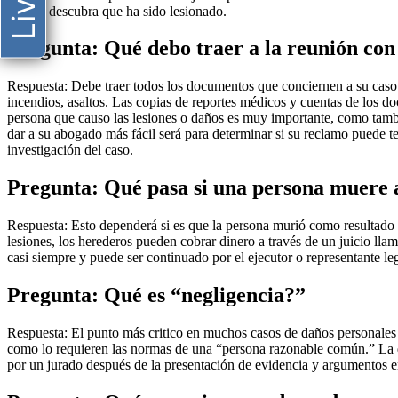
sufra o descubra que ha sido lesionado.
Pregunta: Qué debo traer a la reunión con
Respuesta: Debe traer todos los documentos que conciernen a su caso. 
incendios, asaltos. Las copias de reportes médicos y cuentas de los do
persona que causo las lesiones o daños es muy importante, como tambié
dar a su abogado más fácil será para determinar si su reclamo puede t
investigación del caso.
Pregunta: Qué pasa si una persona muere a
Respuesta: Esto dependerá si es que la persona murió como resultado d
lesiones, los herederos pueden cobrar dinero a través de un juicio ll
casi siempre y puede ser continuado por el ejecutor o representante leg
Pregunta: Qué es “negligencia?”
Respuesta: El punto más critico en muchos casos de daños personales 
como lo requieren las normas de una “persona razonable común.” La d
por un jurado después de la presentación de evidencia y argumentos en