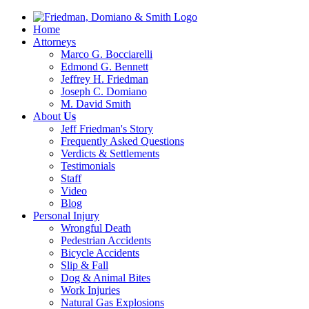
Home
Attorneys
Marco G. Bocciarelli
Edmond G. Bennett
Jeffrey H. Friedman
Joseph C. Domiano
M. David Smith
About
Us
Jeff Friedman's Story
Frequently Asked Questions
Verdicts & Settlements
Testimonials
Staff
Video
Blog
Personal Injury
Wrongful Death
Pedestrian Accidents
Bicycle Accidents
Slip & Fall
Dog & Animal Bites
Work Injuries
Natural Gas Explosions