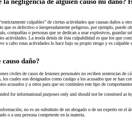
 la negligencia de alguien causo mí daño? 
estrictamente culpables” de ciertas actividades que causan daños a ot
cto que es defectivo o inesperadamente peligroso, por ejemplo, puede o
ás, compañías o personas que se dedican a usar explosivos, guardar sub
s actividades. La teoría detrás de ésta culpabilidad es que los que con
e a cabo estas actividades lo hace bajo su propio riesgo y es culpable 
e causo daño?
iones civiles de casos de lesiones personales no reciben sentencias de 
os, los cuales son designados como castigo a los acusados que se han co
tos acusados y a otros para que no continúen este tipo de comportamien
ed for informational purposes only and should not be construed as leg
 información, no es un substituto de un abogado o de un experto en el á
gado o a una persona competente en la materia.