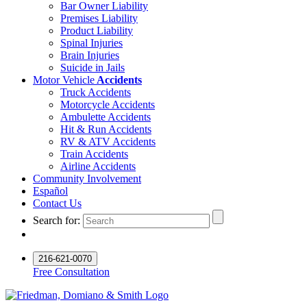
Bar Owner Liability
Premises Liability
Product Liability
Spinal Injuries
Brain Injuries
Suicide in Jails
Motor Vehicle
Accidents
Truck Accidents
Motorcycle Accidents
Ambulette Accidents
Hit & Run Accidents
RV & ATV Accidents
Train Accidents
Airline Accidents
Community Involvement
Español
Contact Us
Search for:
216-621-0070
Free Consultation