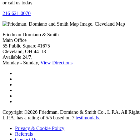
or call us today
216-621-0070
Friedman Domiano & Smith
Main Office
55 Public Square #1675
Cleveland
,
OH
44113
Available 24/7,
Monday - Sunday,
View Directions
Copyright ©2026
Friedman, Domiano & Smith Co., L.P.A.
All Rights
L.P.A. has a rating of
5
/
5
based on
7
testimonials
.
Privacy & Cookie Policy
Referrals
Contact Us