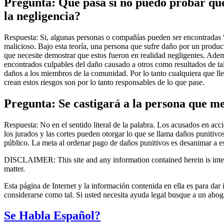
Pregunta: Qué pasa si no puedo probar que
la negligencia?
Respuesta: Si, algunas personas o compañías pueden ser encontradas “
malicioso. Bajo esta teoría, una persona que sufre daño por un produ
que necesite demostrar que estos fueron en realidad negligentes. Adem
encontrados culpables del daño causado a otros como resultados de tale
daños a los miembros de la comunidad. Por lo tanto cualquiera que llev
crean estos riesgos son por lo tanto responsables de lo que pase.
Pregunta: Se castigará a la persona que m
Respuesta: No en el sentido literal de la palabra. Los acusados en acc
los jurados y las cortes pueden otorgar lo que se llama daños punitiv
público. La meta al ordenar pago de daños punitivos es desanimar a es
DISCLAIMER: This site and any information contained herein is intend
matter.
Esta página de Internet y la información contenida en ella es para dar
considerarse como tal. Si usted necesita ayuda legal busque a un abo
Se Habla Español?