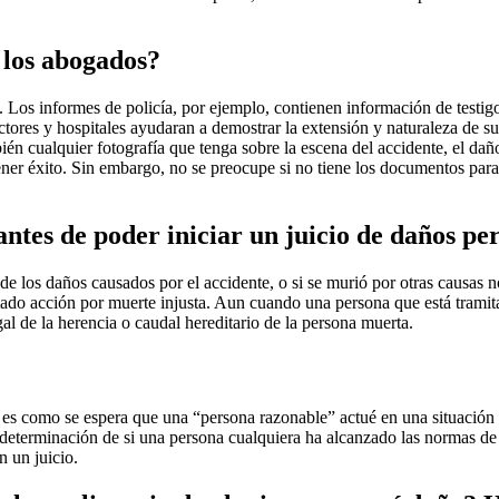
 los abogados?
Los informes de policía, por ejemplo, contienen información de testigos
ctores y hospitales ayudaran a demostrar la extensión y naturaleza de s
n cualquier fotografía que tenga sobre la escena del accidente, el dañ
ener éxito. Sin embargo, no se preocupe si no tiene los documentos par
ntes de poder iniciar un juicio de daños pe
e los daños causados por el accidente, o si se murió por otras causas n
amado acción por muerte injusta. Aun cuando una persona que está tramit
al de la herencia o caudal hereditario de la persona muerta.
es como se espera que una “persona razonable” actué en una situación 
eterminación de si una persona cualquiera ha alcanzado las normas de 
 un juicio.