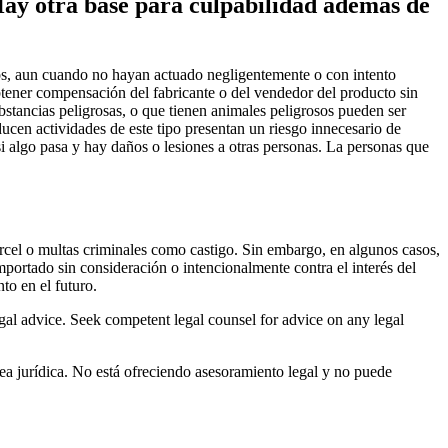
Hay otra base para culpabilidad además de
ros, aun cuando no hayan actuado negligentemente o con intento
btener compensación del fabricante o del vendedor del producto sin
stancias peligrosas, o que tienen animales peligrosos pueden ser
ducen actividades de este tipo presentan un riesgo innecesario de
si algo pasa y hay daños o lesiones a otras personas. La personas que
cárcel o multas criminales como castigo. Sin embargo, en algunos casos,
mportado sin consideración o intencionalmente contra el interés del
to en el futuro.
al advice. Seek competent legal counsel for advice on any legal
rea jurídica. No está ofreciendo asesoramiento legal y no puede