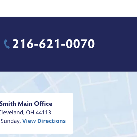
216-621-0070
Smith
Main Office
Cleveland
,
OH
44113
 Sunday,
View Directions