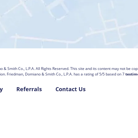
 & Smith Co., L.P.A.
All Rights Reserved. This site and its content may not be copi
ion.
Friedman, Domiano & Smith Co., L.P.A. has a rating of
5
/
5
based on
7
testim
y
Referrals
Contact Us