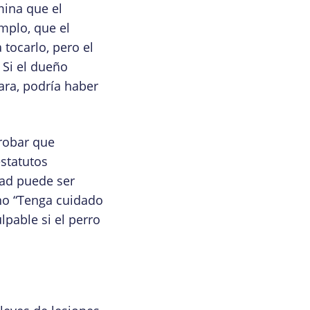
mina que el
mplo, que el
tocarlo, pero el
 Si el dueño
ara, podría haber
robar que
estatutos
dad puede ser
igno “Tenga cuidado
lpable si el perro