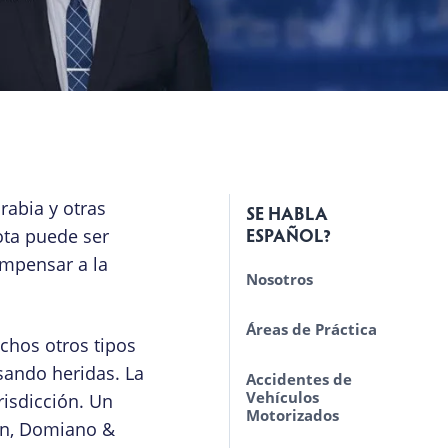
rabia y otras
SE HABLA
ESPAÑOL?
ota puede ser
ompensar a la
Nosotros
Áreas de Práctica
chos otros tipos
ando heridas. La
Accidentes de
Vehículos
risdicción. Un
Motorizados
an, Domiano &