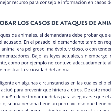
l mejor recurso para consejo e información en casos 
ROBAR LOS CASOS DE ATAQUES DE ANI
ataques de animales, el demandante debe probar que e
el acusado. En el pasado, el demandante también re
animal era peligroso, malévolo, vicioso, o con tende
menazadores. Bajo las leyes actuales, sin embargo,
ente, como por ejemplo no contuvo adecuadamente al
mostrar la viciosidad del animal.
ente en algunas circunstancias en las cuales el o el
actuó para prevenir que hiriera a otros. De este mod
el dueño debe tomar medidas para asegurarse que el 
plo, si una persona tiene un perro vicioso que tiene 
 mantener el animal adentro y si es que esta afuera,