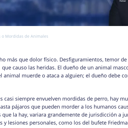
s o Mordidas de Animales
o más que dolor físico. Desfiguramientos, temor de 
l que causo las heridas. El dueño de un animal masc
el animal muerde o ataca a alguien; el dueño debe c
s casi siempre envuelven mordidas de perro, hay mu
hasta pájaros que pueden morder a los humanos caus
s que la hay, variara grandemente de jurisdicción a ju
y lesiones personales, como los del bufete Friedm