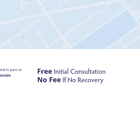
Free
Initial Consultation
ed in part or
onials
.
No Fee
If No Recovery