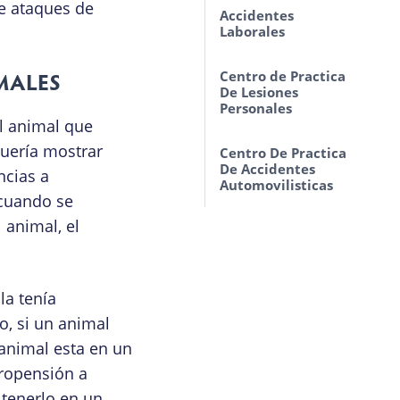
de ataques de
Accidentes
Laborales
MALES
Centro de Practica
De Lesiones
Personales
l animal que
quería mostrar
10 Razones
Centro De Practica
Importantes Para
De Accidentes
ncias a
Contratar Un Abogado
Automovilisticas
Con Experiencia En
 cuando se
Lesiones Personales
 animal, el
Motoristas Sin Seguro
O Sin Suficiente
Lesiones Personales –
Seguro
Preguntas Más
Frecuentes
la tenía
Seguro No-Fault
o, si un animal
Resbalones, Caídas y
Qué Hacer Si Tiene Un
Otros Daños
animal esta en un
Accidente
Personales Ocurridos
propensión a
en Propiedades
Preguntas Frecuentes
 tenerlo en un